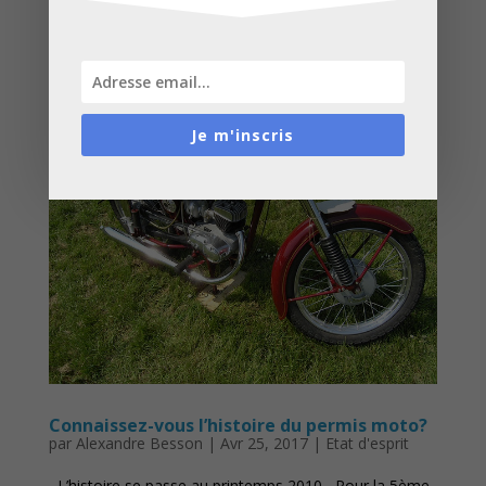
Je m'inscris
Connaissez-vous l’histoire du permis moto?
par
Alexandre Besson
|
Avr 25, 2017
|
Etat d'esprit
L’histoire se passe au printemps 2010 Pour la 5ème