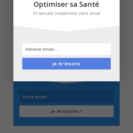
Optimiser sa Santé
En laissant simplement votre email
Inscrivez-vous à Optimiser
sa Santé
Je m'inscris
En laissant simplement votre email
Je m'inscris !