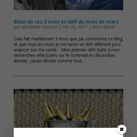
Bilan de ces 3 mois et défi du mois de mars
par
Alexandre Besson
|
Fév 28, 2017
|
Non classé
Cela fait maintenant 3 mois que j’ai commencé ce blog
et que tous les mois je me lance un défi différent pour
avancer sur ma santé. Mon premier défi Suite à mes
recherches effectuées sur le sommeil en décembre
dernier, j’avais décidé comme tout...