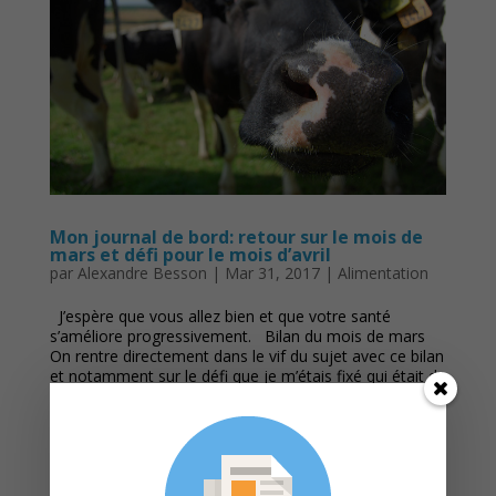
Mon journal de bord: retour sur le mois de
mars et défi pour le mois d’avril
par
Alexandre Besson
|
Mar 31, 2017
|
Alimentation
J’espère que vous allez bien et que votre santé
s’améliore progressivement. Bilan du mois de mars
On rentre directement dans le vif du sujet avec ce bilan
et notamment sur le défi que je m’étais fixé qui était de
me débarrasser...